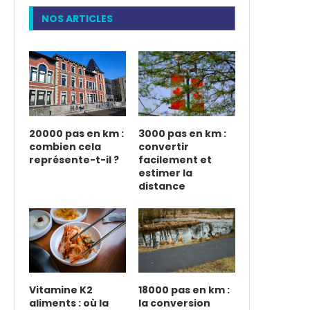
NOS ARTICLES
20000 pas en km :
3000 pas en km :
combien cela
convertir
représente-t-il ?
facilement et
estimer la
distance
Vitamine K2
18000 pas en km :
aliments : où la
la conversion