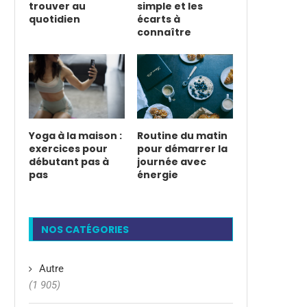
trouver au
simple et les
quotidien
écarts à
connaître
Yoga à la maison :
Routine du matin
exercices pour
pour démarrer la
débutant pas à
journée avec
pas
énergie
NOS CATÉGORIES
Autre
(1 905)