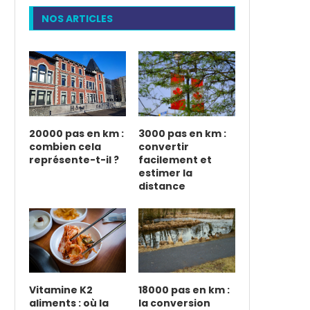
NOS ARTICLES
20000 pas en km :
3000 pas en km :
combien cela
convertir
représente-t-il ?
facilement et
estimer la
distance
Vitamine K2
18000 pas en km :
aliments : où la
la conversion