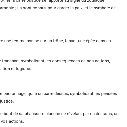
ot, et la carte Justice se rapporte au signe du zodiaque
harmonie ; ils sont connus pour garder la paix, et le symbole de
ntre une femme assise sur un trône, tenant une épée dans sa
le tranchant symbolisant les conséquences de nos actions,
uition et logique.
le personnage, qui a un carré dessus, symbolisant les pensées
justice.
e bout de sa chaussure blanche se révélant par en dessous, un
 vos actions.