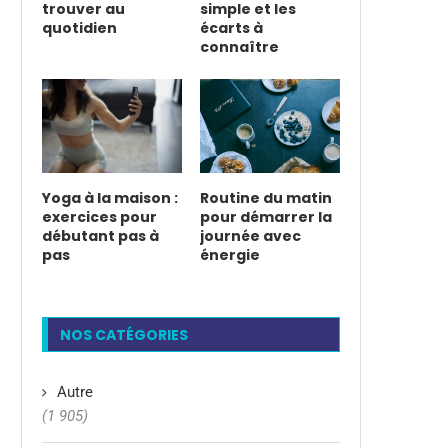
trouver au
simple et les
quotidien
écarts à
connaître
Yoga à la maison :
Routine du matin
exercices pour
pour démarrer la
débutant pas à
journée avec
pas
énergie
NOS CATÉGORIES
Autre
(1 905)