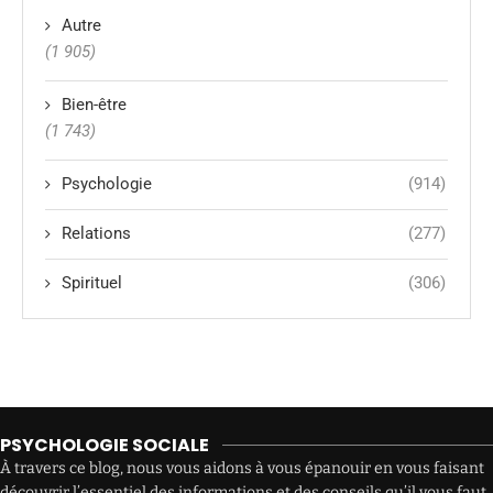
Autre
(1 905)
Bien-être
(1 743)
Psychologie
(914)
Relations
(277)
Spirituel
(306)
PSYCHOLOGIE SOCIALE
À travers ce blog, nous vous aidons à vous épanouir en vous faisant
découvrir l’essentiel des informations et des conseils qu’il vous faut