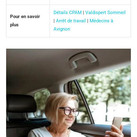
Détails CPAM
|
Valdispert Sommeil
Pour en savoir
|
Arrêt de travail
|
Médecins à
plus
Avignon