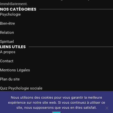
immédiatement.
NOS CATÉGORIES
Psychologie
Bien-être
Relation
Spirituel
LIENS UTILES
A propos
Contact
Mentions Légales
Plan du site
Quiz Psychologie sociale
SUIVEZ-NOUS SUR
Nous utilisons des cookies pour vous garantir la meilleure
Facebook
Twitter
Instagram
expérience sur notre site web. Si vous continuez à utiliser ce
site, nous supposerons que vous en êtes satisfait.