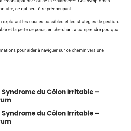
la **constipation** ou de la **diarrhée**. Ces symptômes
ntaire, ce qui peut être préoccupant.
explorant les causes possibles et les stratégies de gestion.
table et la perte de poids, en cherchant à comprendre pourquoi
rmations pour aider à naviguer sur ce chemin vers une
t Syndrome du Côlon Irritable –
orum
t Syndrome du Côlon Irritable –
orum