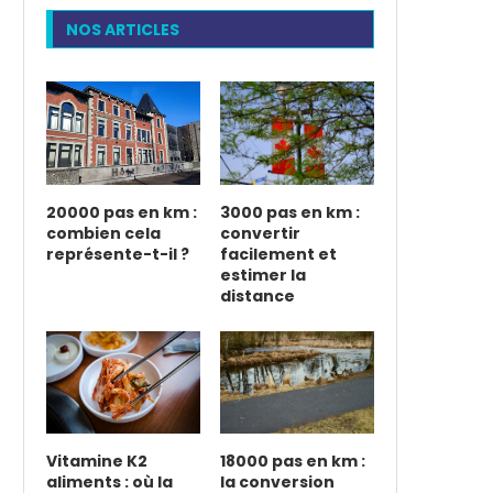
NOS ARTICLES
20000 pas en km :
3000 pas en km :
combien cela
convertir
représente-t-il ?
facilement et
estimer la
distance
Vitamine K2
18000 pas en km :
aliments : où la
la conversion