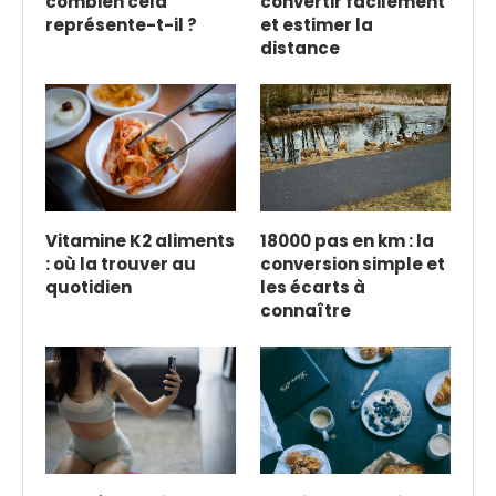
combien cela
convertir facilement
représente-t-il ?
et estimer la
distance
Vitamine K2 aliments
18000 pas en km : la
: où la trouver au
conversion simple et
quotidien
les écarts à
connaître