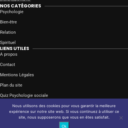
NOS CATÉGORIES
Psychologie
Bien-être
Relation
Spirituel
LIENS UTILES
A propos
Contact
Mentions Légales
Plan du site
Quiz Psychologie sociale
SUIVEZ-NOUS SUR
Nous utilisons des cookies pour vous garantir la meilleure
Facebook
Twitter
Instagram
expérience sur notre site web. Si vous continuez à utiliser ce
site, nous supposerons que vous en êtes satisfait.
@2024 – Tous droits réservés.
Psychologie Sociale
Ok