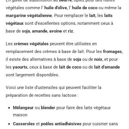
En guise de substitution au
beurre
, optez pour des huiles
végétales comme l’
huile d’olive
, l’
huile de coco
ou même la
margarine végétalienne
. Pour remplacer le
lait
, les
laits
végétaux
sont d’excellentes options, notamment ceux à
base de
soja
,
amande
,
avoine
et
riz
.
Les
crèmes végétales
peuvent être utilisées en
remplacement des crèmes à base de lait. Pour les
fromages
,
il existe des alternatives à base de
soja
ou de
noix
, et pour
les
yaourts
, ceux à base de
lait de coco
ou de
lait d’amande
sont largement disponibles.
Voici une liste d’ustensiles qui peuvent faciliter la
préparation de recettes sans lactose :
Mélangeur
ou
blender
pour faire des laits végétaux
maison
Casseroles
et
poêles antiadhésives
pour cuisiner sans