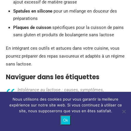
ajout excessif de matière grasse
Spatules en silicone
pour un mélange en douceur des
préparations
Plaques de cuisson
spécifiques pour la cuisson de pains
sans gluten et produits de boulangerie sans lactose
En intégrant ces outils et astuces dans votre cuisine, vous
pourrez préparer des repas savoureux et adaptés à un régime
sans lactose.
Naviguer dans les étiquettes
Intolérance au lactose : causes, symptômes,
traitements et conseils alimentaires
@doctissimo
Nous utilisons des cookies pour vous garantir la meilleure
https://t.co/503TyseMe9
expérience sur notre site web. Si vous continuez à utiliser ce
site, nous supposerons que vous en êtes satisfait.
— Doctissimo (@doctissimo)
March 19, 2024
Ok
Lorsqu’on doit éviter le lactose, il est crucial de savoir quels