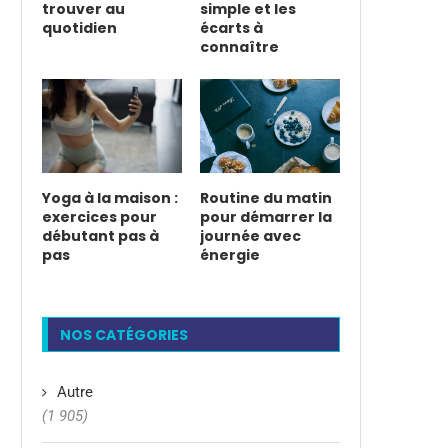
trouver au
simple et les
quotidien
écarts à
connaître
Yoga à la maison :
Routine du matin
exercices pour
pour démarrer la
débutant pas à
journée avec
pas
énergie
NOS CATÉGORIES
Autre
(1 905)