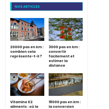
NOS ARTICLES
20000 pas en km :
3000 pas en km :
combien cela
convertir
représente-t-il ?
facilement et
estimer la
distance
Vitamine K2
18000 pas en km :
aliments : où la
la conversion