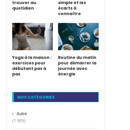
trouver au
simple et les
quotidien
écarts à
connaître
Yoga à la maison :
Routine du matin
exercices pour
pour démarrer la
débutant pas à
journée avec
pas
énergie
NOS CATÉGORIES
Autre
(1 905)