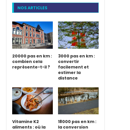
NOS ARTICLES
20000 pas en km :
3000 pas en km :
combien cela
convertir
représente-t-il ?
facilement et
estimer la
distance
Vitamine K2
18000 pas en km :
aliments : où la
la conversion