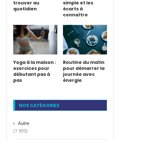
trouver au
simple et les
quotidien
écarts à
connaître
Yoga à la maison :
Routine du matin
exercices pour
pour démarrer la
débutant pas à
journée avec
pas
énergie
NOS CATÉGORIES
Autre
(1 905)