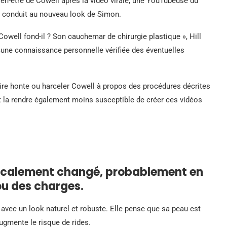
en-être de Cowell après la vidéo virale, une YouTubeuse du
 a conduit au nouveau look de Simon.
Cowell fond-il ? Son cauchemar de chirurgie plastique », Hill
cune connaissance personnelle vérifiée des éventuelles
faire honte ou harceler Cowell à propos des procédures décrites
et la rendre également moins susceptible de créer ces vidéos
dicalement changé, probablement en
 ou des charges.
ec un look naturel et robuste. Elle pense que sa peau est
augmente le risque de rides.