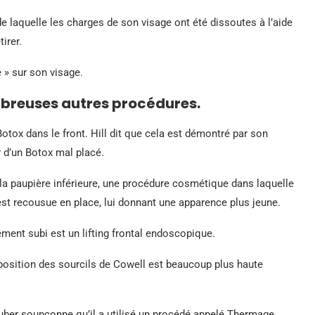
e laquelle les charges de son visage ont été dissoutes à l’aide
irer.
é » sur son visage.
mbreuses autres procédures.
otox dans le front. Hill dit que cela est démontré par son
r d’un Botox mal placé.
e la paupière inférieure, une procédure cosmétique dans laquelle
 est recousue en place, lui donnant une apparence plus jeune.
vement subi est un lifting frontal endoscopique.
 position des sourcils de Cowell est beaucoup plus haute
Tuber soupçonne qu’il a utilisé un procédé appelé Thermage,