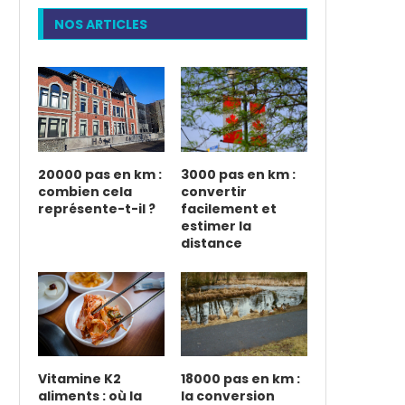
NOS ARTICLES
20000 pas en km :
3000 pas en km :
combien cela
convertir
représente-t-il ?
facilement et
estimer la
distance
Vitamine K2
18000 pas en km :
aliments : où la
la conversion