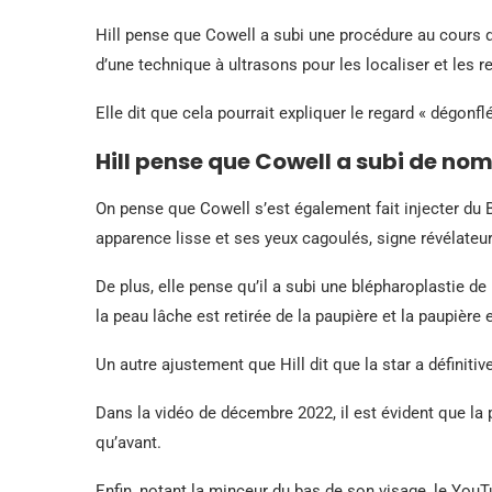
Hill pense que Cowell a subi une procédure au cours d
d’une technique à ultrasons pour les localiser et les ret
Elle dit que cela pourrait expliquer le regard « dégonfl
Hill pense que Cowell a subi de no
On pense que Cowell s’est également fait injecter du B
apparence lisse et ses yeux cagoulés, signe révélateu
De plus, elle pense qu’il a subi une blépharoplastie d
la peau lâche est retirée de la paupière et la paupière
Un autre ajustement que Hill dit que la star a définiti
Dans la vidéo de décembre 2022, il est évident que la
qu’avant.
Enfin, notant la minceur du bas de son visage, le You