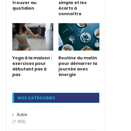
trouver au
simple et les
quotidien
écarts à
connaître
Yoga à la maison :
Routine du matin
exercices pour
pour démarrer la
débutant pas à
journée avec
pas
énergie
NOS CATÉGORIES
Autre
(1 905)