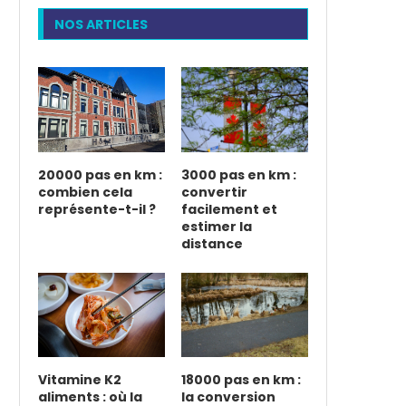
NOS ARTICLES
20000 pas en km :
3000 pas en km :
combien cela
convertir
représente-t-il ?
facilement et
estimer la
distance
Vitamine K2
18000 pas en km :
aliments : où la
la conversion