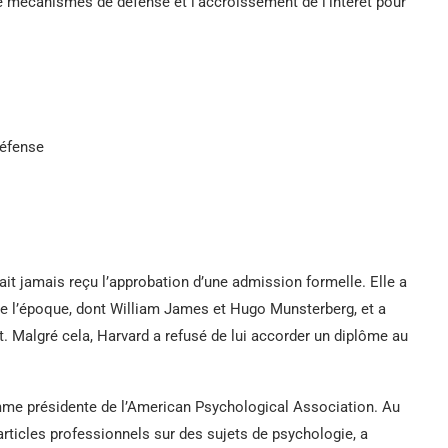
e mécanismes de défense et l’accroissement de l’intérêt pour
éfense
’ait jamais reçu l’approbation d’une admission formelle. Elle a
de l’époque, dont William James et Hugo Munsterberg, et a
t. Malgré cela, Harvard a refusé de lui accorder un diplôme au
emme présidente de l’American Psychological Association. Au
d’articles professionnels sur des sujets de psychologie, a