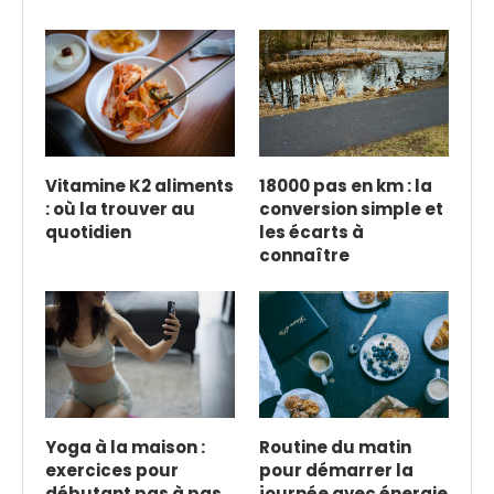
Vitamine K2 aliments
18000 pas en km : la
: où la trouver au
conversion simple et
quotidien
les écarts à
connaître
Yoga à la maison :
Routine du matin
exercices pour
pour démarrer la
débutant pas à pas
journée avec énergie