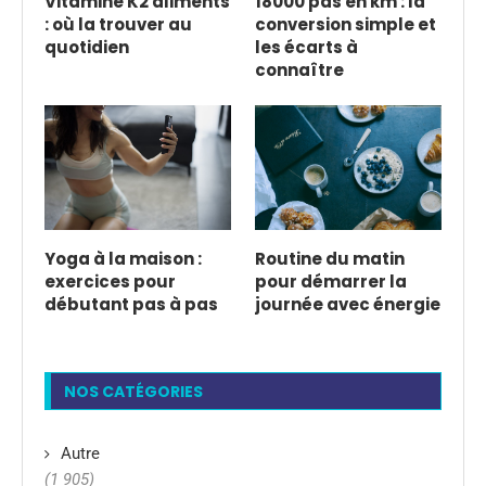
Vitamine K2 aliments
18000 pas en km : la
: où la trouver au
conversion simple et
quotidien
les écarts à
connaître
Yoga à la maison :
Routine du matin
exercices pour
pour démarrer la
débutant pas à pas
journée avec énergie
NOS CATÉGORIES
Autre
(1 905)