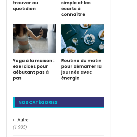
trouver au
simple et les
quotidien
écarts à
connaître
Yoga à la maison :
Routine du matin
exercices pour
pour démarrer la
débutant pas à
journée avec
pas
énergie
NOS CATÉGORIES
Autre
(1 905)