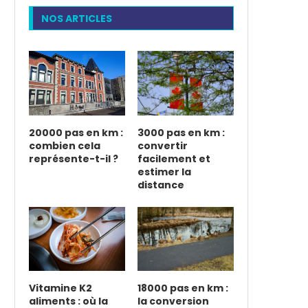
NOS ARTICLES
20000 pas en km :
3000 pas en km :
combien cela
convertir
représente-t-il ?
facilement et
estimer la
distance
Vitamine K2
18000 pas en km :
aliments : où la
la conversion