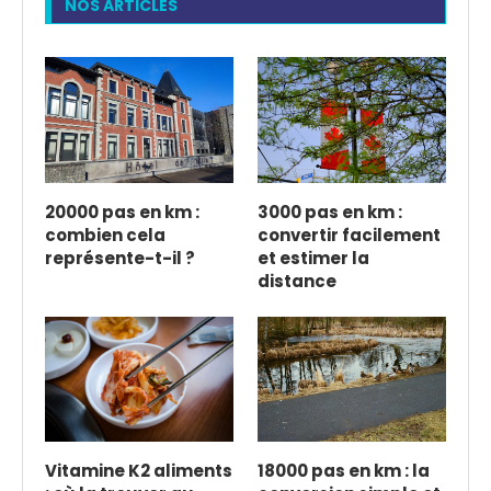
NOS ARTICLES
20000 pas en km :
3000 pas en km :
combien cela
convertir facilement
représente-t-il ?
et estimer la
distance
Vitamine K2 aliments
18000 pas en km : la