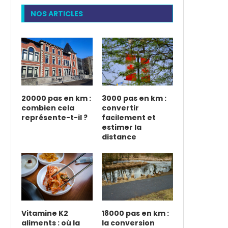
NOS ARTICLES
20000 pas en km :
3000 pas en km :
combien cela
convertir
représente-t-il ?
facilement et
estimer la
distance
Vitamine K2
18000 pas en km :
aliments : où la
la conversion