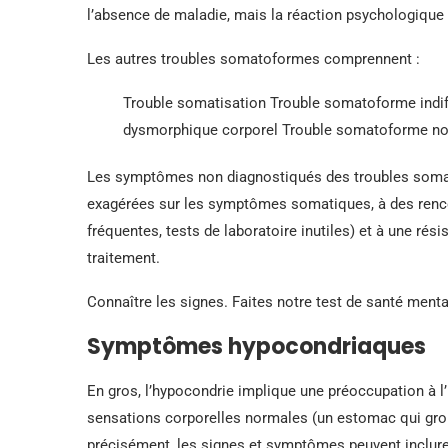
l’absence de maladie, mais la réaction psychologique 
Les autres troubles somatoformes comprennent :
Trouble somatisation Trouble somatoforme indif
dysmorphique corporel Trouble somatoforme non 
Les symptômes non diagnostiqués des troubles soma
exagérées sur les symptômes somatiques, à des rencont
fréquentes, tests de laboratoire inutiles) et à une ré
traitement.
Connaître les signes. Faites notre test de santé menta
Symptômes hypocondriaques
En gros, l’hypocondrie implique une préoccupation à 
sensations corporelles normales (un estomac qui gron
précisément, les signes et symptômes peuvent inclure