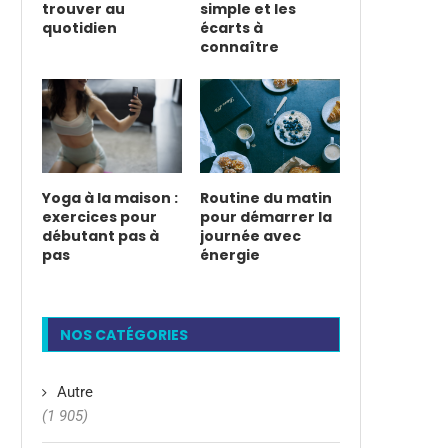
trouver au
simple et les
quotidien
écarts à
connaître
Yoga à la maison :
Routine du matin
exercices pour
pour démarrer la
débutant pas à
journée avec
pas
énergie
NOS CATÉGORIES
Autre
(1 905)