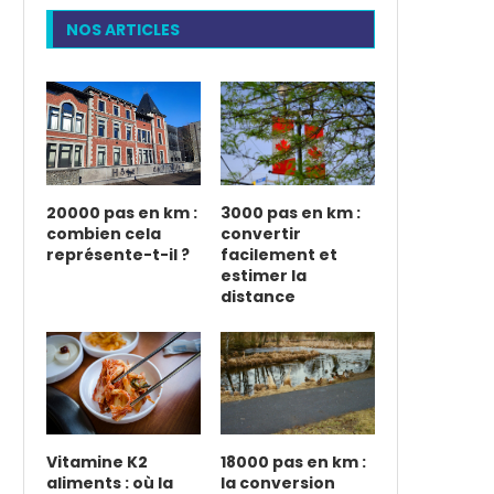
NOS ARTICLES
20000 pas en km :
3000 pas en km :
combien cela
convertir
représente-t-il ?
facilement et
estimer la
distance
Vitamine K2
18000 pas en km :
aliments : où la
la conversion