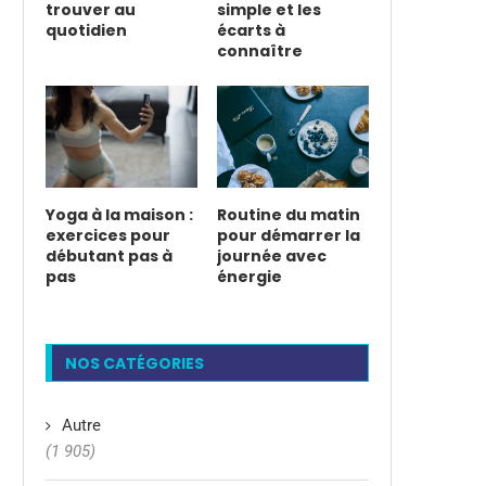
trouver au
simple et les
quotidien
écarts à
connaître
Yoga à la maison :
Routine du matin
exercices pour
pour démarrer la
débutant pas à
journée avec
pas
énergie
NOS CATÉGORIES
Autre
(1 905)